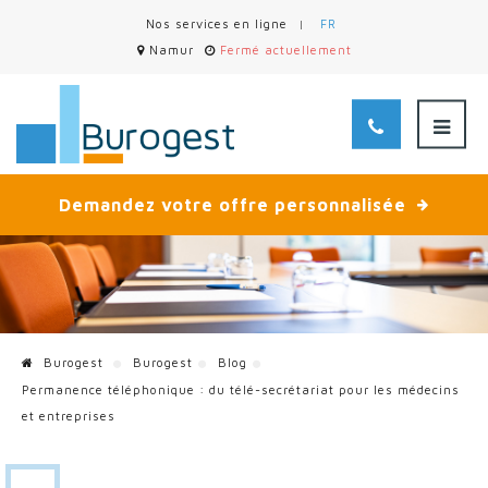
Nos services en ligne
FR
Namur
Fermé actuellement
Demandez votre offre personnalisée
Burogest
Burogest
Blog
Permanence téléphonique : du télé-secrétariat pour les médecins
et entreprises